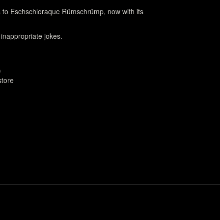
ns to Eschschloraque Rümschrümp, now with its
inappropriate jokes.
)
store