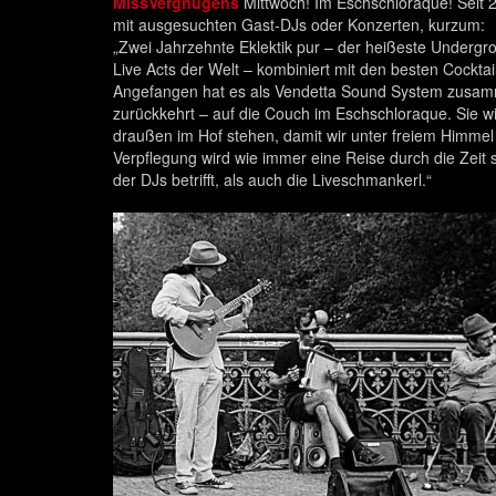
MissVergnügens
Mittwoch! Im Eschschloraque! Seit 2
mit ausgesuchten Gast-DJs oder Konzerten, kurzum:
„Zwei Jahrzehnte Eklektik pur – der heißeste Undergr
Live Acts der Welt ­– kombiniert mit den besten Cockta
Angefangen hat es als Vendetta Sound System zusa
zurückkehrt – auf die Couch im Eschschloraque. Sie wird
draußen im Hof stehen, damit wir unter freiem Himmel
Verpflegung wird wie immer eine Reise durch die Zeit s
der DJs betrifft, als auch die Liveschmankerl.“