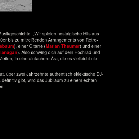
usikgeschichte: „Wir spielen nostal­gische Hits aus
20er bis zu mitreißenden Arrangements von Retro-
lebaum
), einer Gitarre (
Marian Theumer
) und einer
Flanagan
). Also schwing dich auf dein Hochrad und
ten, in eine einfachere Ära, die es vielleicht nie
 hat, über zwei Jahrzehnte authentisch eklektische DJ-
definitiv gibt, wird das Jubiläum zu einem echten
en!