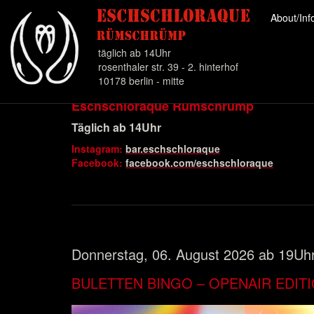
About/In
täglich ab 14Uhr
rosenthaler str. 39 - 2. hinterhof
10178 berlin - mitte
Eschschloraque Rümschrümp
Direkt
zum
Täglich ab 14Uhr
Inhalt
Instagram:
bar.eschschloraque
Facebook:
facebook.com/eschschloraque
Donnerstag, 06. August 2026 ab 19Uh
BULETTEN BINGO – OPENAIR EDIT