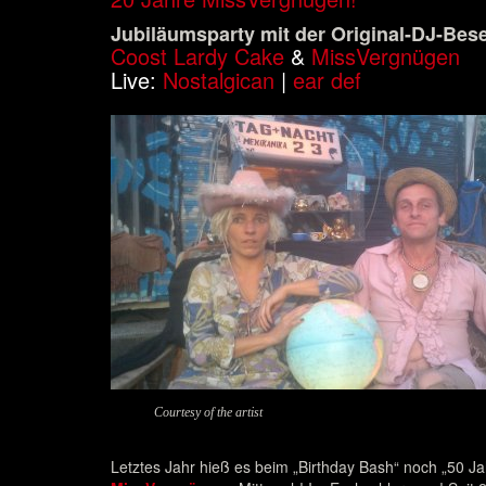
Jubiläumsparty mit der Original-DJ-Bes
Coost Lardy Cake
&
MissVergnügen
Live:
Nostalgican
|
ear def
Courtesy of the artist
Letztes Jahr hieß es beim „Birthday Bash“ noch „50 Ja