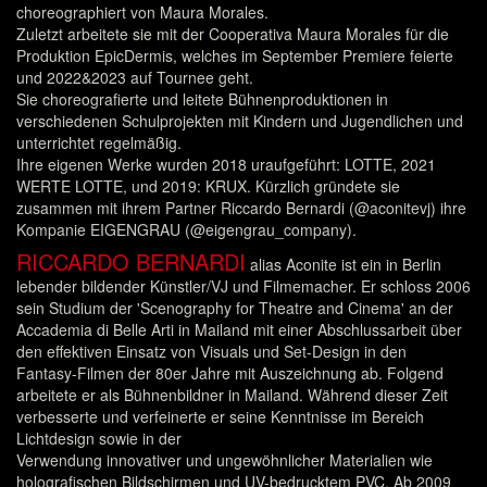
choreographiert von Maura Morales.
Zuletzt arbeitete sie mit der Cooperativa Maura Morales für die
Produktion EpicDermis, welches im September Premiere feierte
und 2022&2023 auf Tournee geht.
Sie choreografierte und leitete Bühnenproduktionen in
verschiedenen Schulprojekten mit Kindern und Jugendlichen und
unterrichtet regelmäßig.
Ihre eigenen Werke wurden 2018 uraufgeführt: LOTTE, 2021
WERTE LOTTE, und 2019: KRUX. Kürzlich gründete sie
zusammen mit ihrem Partner Riccardo Bernardi (@aconitevj) ihre
Kompanie EIGENGRAU (@eigengrau_company).
RICCARDO BERNARDI
alias Aconite ist ein in Berlin
lebender bildender Künstler/VJ und Filmemacher. Er schloss 2006
sein Studium der 'Scenography for Theatre and Cinema' an der
Accademia di Belle Arti in Mailand mit einer Abschlussarbeit über
den effektiven Einsatz von Visuals und Set-Design in den
Fantasy-Filmen der 80er Jahre mit Auszeichnung ab. Folgend
arbeitete er als Bühnenbildner in Mailand. Während dieser Zeit
verbesserte und verfeinerte er seine Kenntnisse im Bereich
Lichtdesign sowie in der
Verwendung innovativer und ungewöhnlicher Materialien wie
holografischen Bildschirmen und UV-bedrucktem PVC. Ab 2009