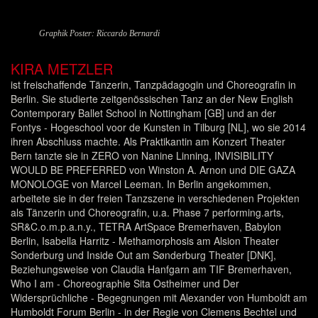
Graphik Poster: Riccardo Bernardi
KIRA METZLER
ist freischaffende Tänzerin, Tanzpädagogin und Choreografin in
Berlin. Sie studierte zeitgenössischen Tanz an der New English
Contemporary Ballet School in Nottingham [GB] und an der
Fontys - Hogeschool voor de Kunsten in Tilburg [NL], wo sie 2014
ihren Abschluss machte. Als Praktikantin am Konzert Theater
Bern tanzte sie in ZERO von Nanine Linning, INVISIBILITY
WOULD BE PREFERRED von Winston A. Arnon und DIE GAZA
MONOLOGE von Marcel Leeman. In Berlin angekommen,
arbeitete sie in der freien Tanzszene in verschiedenen Projekten
als Tänzerin und Choreografin, u.a. Phase 7 performing.arts,
SR&C.o.m.p.a.n.y., TETRA ArtSpace Bremerhaven, Babylon
Berlin, Isabella Harritz - Methamorphosis am Alsion Theater
Sonderburg und Inside Out am Sønderburg Theater [DNK],
Beziehungsweise von Claudia Hanfgarn am TIF Bremerhaven,
Who I am - Choreographie Sita Ostheimer und Der
Widersprüchliche - Begegnungen mit Alexander von Humboldt am
Humboldt Forum Berlin - in der Regie von Clemens Bechtel und