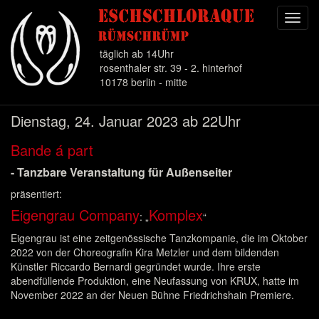
Toggl
navig
täglich ab 14Uhr
rosenthaler str. 39 - 2. hinterhof
10178 berlin - mitte
Direkt
Dienstag, 24. Januar 2023 ab 22Uhr
zum
Inhalt
Bande á part
- Tanzbare Veranstaltung für Außenseiter
präsentiert:
Eigengrau Company
Komplex
: „
“
Eigengrau ist eine zeitgenössische Tanzkompanie, die im Oktober
2022 von der Choreografin Kira Metzler und dem bildenden
Künstler Riccardo Bernardi gegründet wurde. Ihre erste
abendfüllende Produktion, eine Neufassung von KRUX, hatte im
November 2022 an der Neuen Bühne Friedrichshain Premiere.